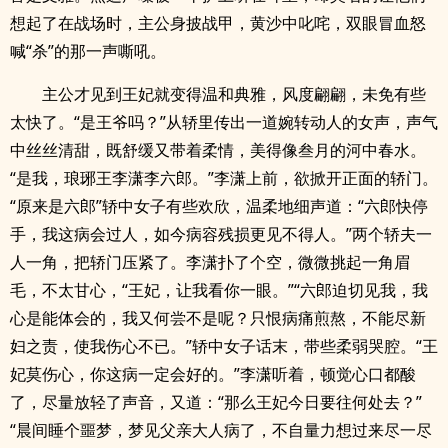
想起了在战场时，主公身披战甲，黄沙中叱咤，双眼冒血怒
喊“杀”的那一声嘶吼。
主公才见到王妃就变得温和典雅，风度翩翩，未免有些
太快了。“是王爷吗？”从轿里传出一道婉转动人的女声，声气
中丝丝清甜，既舒缓又带着柔情，美得像叁月的河中春水。
“是我，琅琊王李潇李六郎。”李潇上前，欲掀开正面的轿门。
“原来是六郎”轿中女子有些欢欣，温柔地细声道：“六郎快停
手，我这病会过人，如今病容残损更见不得人。”两个轿夫一
人一角，把轿门压紧了。李潇扑了个空，微微挑起一角眉
毛，不太甘心，“王妃，让我看你一眼。”“六郎迫切见我，我
心是能体会的，我又何尝不是呢？只恨病痛煎熬，不能尽新
妇之责，使我伤心不已。”轿中女子话末，带些柔弱哭腔。“王
妃莫伤心，你这病一定会好的。”李潇听着，顿觉心口都酸
了，尽量放轻了声音，又道：“那么王妃今日要往何处去？”
“晨间睡个噩梦，梦见父亲大人病了，不自量力想过来尽一尽