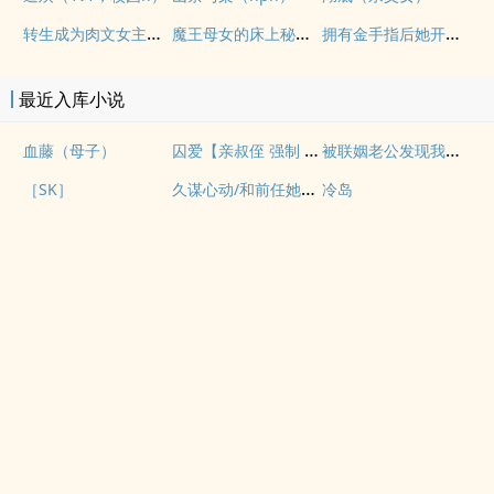
转生成为肉文女主的女儿后（星际nph）
魔王母女的床上秘情（gl乱伦）
拥有金手指后她开始为所欲为（nph）
最近入库小说
囚爱【亲叔侄 强制 1v1 H】
被联姻老公发现我写po文后
血藤（母子）
久谋心动/和前任她小姨先婚后爱
［SK］
冷岛