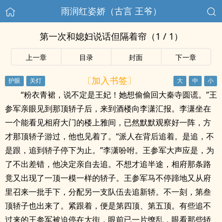
雨润红姿娇（古言 王爷）
第一次和媳妇说话但隔着帘（1 / 1）
上一章
目录
封面
下一章
〔加入书签〕
“粉衣青裙，说不定是王妃！她想偷偷回大秦寺圆谎。”王
参军亲眼见到那顶轿子后，来到酒楼向李潇汇报。李潇坐在
一个能看见相府大门的楼上雅间，已然默默观察好一阵，方
才那顶轿子游过，他也见着了。“派人在背后追着。是追，不
是跟，追到轿子停下为止。”李潇吩咐。王参军大声应是，为
了不出差错，他决定亲自去追。不想才追半途，相府那条路
竟又出现了一顶一模一样的轿子。王参军马不停蹄地又从府
里召来一批手下，分配另一支队伍去追新轿。不一刻，第叁
顶轿子也出来了。紧跟着，便是第四顶、第五顶。有些追不
过来的王参军被迫停在大街，眼前已一片缭乱，眼看那些轿