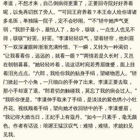
孝道，不想才来，自己倒病得更重了，正要回寺院好好养着
呢，以免再叨扰了旁人。”“可回王府养着？本王命人给你请诸
多名医，单独隔一院子，定不会吵闹。”“不”轿中她声气更
弱，“我胆子最小，最怕人了，如今，咳咳，一点生人也见不
得，咳咳”“好罢。好罢。”李潇轻轻叹气，望着轿帘，他剑眉
下一双深邃眼眸渐渐充满怜惜。下一瞬，又转为一种渴切，
“让我看看你，远远的，就看一眼？”“两情若是久长时，又岂
在朝朝暮暮。”她轻轻吟着，说这话时宛若秀眉微蹙，面上挂
着泪光点点。“六郎，我给你我的贴身手绢，望睹物思人。”轿
门掀起一个小角，一只细白的手伸了出来。李潇正要去取，
那小手却退了退。“郎君切勿触碰我，莫忘了我的病会过人。”
“我听你便是。”李潇伸手取来了手绢，是淡淡的紫色绣小小牡
丹花。视线顺着手绢，望向她才收回轿中的手，李潇蹙眉，
“我记得大婚当日，王妃手上有蔻丹。”如今一只素手，毫无颜
色。作者有话说：琅琊王猛汉叹气：难猜，难猜。求媳妇见
见我。