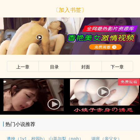
〔加入书签〕
上一章
目录
封面
下一章
热门小说推荐
遭殃（1v1，校园h）
山茶与梨（nph）
湖底（亲父女）