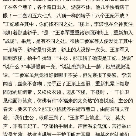
子在各个巷子，各个路口出入、游荡不休。他几乎快看瞎了
眼！一二叁四五六七八，八顶一样的轿子！八个王妃不成？
“王妃或在其中，你们找不同之处。”楼上，李潇也在全神贯注
地盯着那些轿子。“是！”王参军重重踏步回到街上，重新加入
“战场”。果然，是有不同之处。很快王参军等人便发觉了其中
一顶轿子，轿帘是钉死的，轿上的人没探一次头。王参军又
回到酒楼，抬手作揖道：“主公，那顶轿子确实是王妃，她说”
“说什么？”李潇眼前一亮。“说让您到街上一趟，她想跟您说
话。”王参军虽然觉得好似哪里不妥，但先禀报了要紧。李潇
闻言，丝毫不含糊，抬手正了正顶上金冠，重新扎紧下颌那
固冠的红绸带，又松松衣领，迈步下楼。下楼时，一干护卫
见他面带笑意，仿佛有种“幸福来的太突然”的喜悦感。主公的
春天，要来了么？那顶小轿就停在街市巷口，由两名轿夫守
着。“我们主公，琅琊王到了。”王参军上前道。“哎，莫大
声，吓着王妃了。”李潇抬手制止。声音温柔低沉，言行举止
皆是文雅。然这声嗓被一干护卫听在耳里，却莫名的让他们