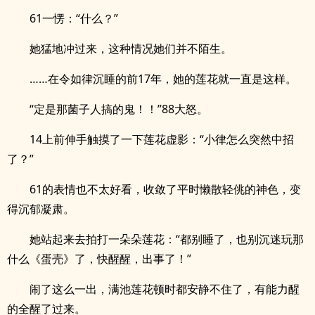
61一愣：“什么？”
她猛地冲过来，这种情况她们并不陌生。
……在令如律沉睡的前17年，她的莲花就一直是这样。
“定是那菌子人搞的鬼！！”88大怒。
14上前伸手触摸了一下莲花虚影：“小律怎么突然中招
了？”
61的表情也不太好看，收敛了平时懒散轻佻的神色，变
得沉郁凝肃。
她站起来去拍打一朵朵莲花：“都别睡了，也别沉迷玩那
什么《蛋壳》了，快醒醒，出事了！”
闹了这么一出，满池莲花顿时都安静不住了，有能力醒
的全醒了过来。