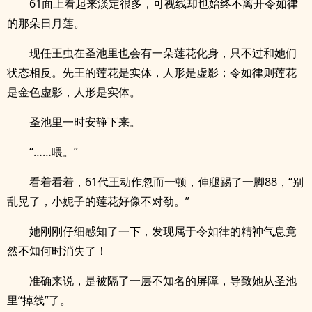
61面上看起来淡定很多，可视线却也始终不离开令如律
的那朵日月莲。
现任王虫在圣池里也会有一朵莲花化身，只不过和她们
状态相反。先王的莲花是实体，人形是虚影；令如律则莲花
是金色虚影，人形是实体。
圣池里一时安静下来。
“……喂。”
看着看着，61代王动作忽而一顿，伸腿踢了一脚88，“别
乱晃了，小妮子的莲花好像不对劲。”
她刚刚仔细感知了一下，发现属于令如律的精神气息竟
然不知何时消失了！
准确来说，是被隔了一层不知名的屏障，导致她从圣池
里“掉线”了。