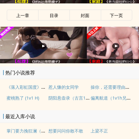
上一章
目录
封面
下一页
热门小说推荐
《落入彩虹国度》穿越+西幻+言情
操你，还需要理由吗？(校园H)
惹人慊的女同学
阴阳悬壶录（古言1v1H）
偏离航道（1v1h兄妹骨科bg）
蜜桃熟了 (1v1 H)
最近入库小说
掌门要力挽狂澜（重生NPH)
想要问问你敢不敢
上梁不正