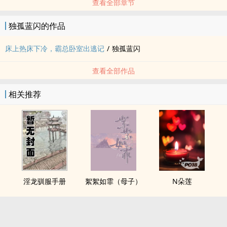
查看全部章节
独孤蓝闪的作品
床上热床下冷，霸总卧室出逃记
/
独孤蓝闪
查看全部作品
相关推荐
淫龙驯服手册
絮絮如霏（母子）
N朵莲