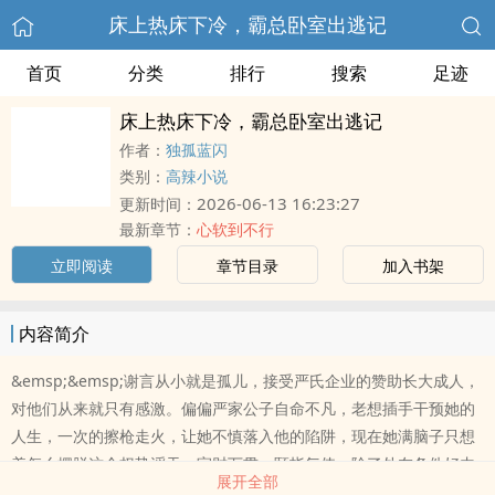
床上热床下冷，霸总卧室出逃记
首页
分类
排行
搜索
足迹
床上热床下冷，霸总卧室出逃记
作者：
独孤蓝闪
类别：
高辣小说
2026-06-13 16:23:27
更新时间：
最新章节：
心软到不行
立即阅读
章节目录
加入书架
内容简介
&emsp;&emsp;谢言从小就是孤儿，接受严氏企业的赞助长大成人，
对他们从来就只有感激。偏偏严家公子自命不凡，老想插手干预她的
人生，一次的擦枪走火，让她不慎落入他的陷阱，现在她满脑子只想
着怎么摆脱这个权势滔天、家财万贯、颐指气使、除了外在条件好内
展开全部
在没有半点柔情的纨绔子弟。（本作品有繁體及簡體兩種版本）