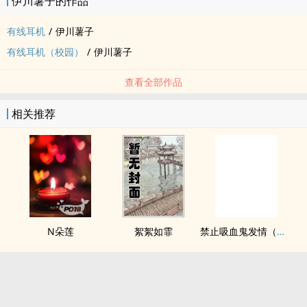
伊川薯子的作品
有线耳机
/
伊川薯子
有线耳机（校园）
/
伊川薯子
查看全部作品
相关推荐
N朵莲
絮絮如霏
禁止吸血鬼发情（姐狗高H 1v1）